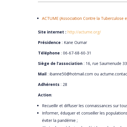
ACTUME (Association Contre la Tuberculose e
Site internet :
http://actume.org/
Présidence
: Kane Oumar
Téléphone
: 06-67-68-60-31
Siège de l’association
: 16, rue Saumenude 3
Mail
: ibanne50@hotmail.com ou actume.conta
Adhérents
: 28
Action
:
Recueillir et diffuser les connaissances sur to
Informer, éduquer et conseiller les population
éviter la pandémie ;