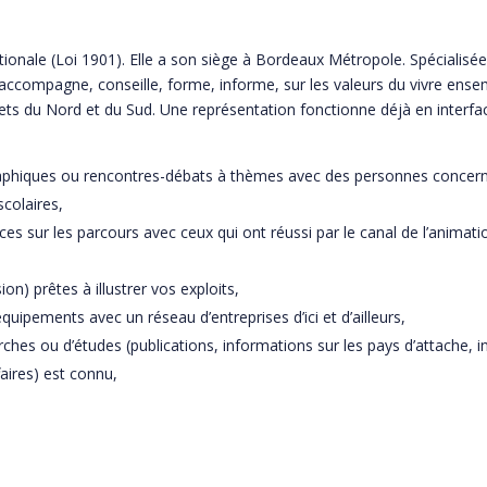
ationale (Loi 1901). Elle a son siège à Bordeaux Métropole. Spécialisé
é, accompagne, conseille, forme, informe, sur les valeurs du vivre en
jets du Nord et du Sud. Une représentation fonctionne déjà en interfa
aphiques ou rencontres-débats à thèmes avec des personnes concerné
scolaires,
es sur les parcours avec ceux qui ont réussi par le canal de l’animati
n) prêtes à illustrer vos exploits,
quipements avec un réseau d’entreprises d’ici et d’ailleurs,
rches ou d’études (publications, informations sur les pays d’attache,
faires) est connu,