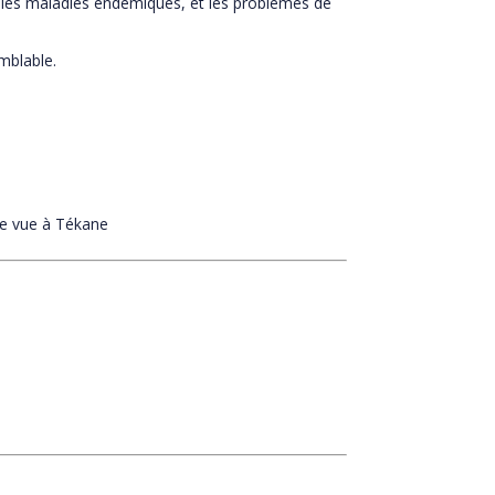
et les maladies endémiques, et les problèmes de
mblable.
 de vue à Tékane