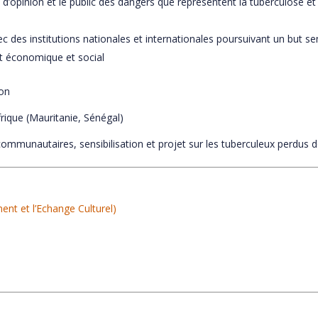
rs d’opinion et le public des dangers que représentent la tuberculose 
 des institutions nationales et internationales poursuivant un but se
t économique et social
ion
frique (Mauritanie, Sénégal)
 communautaires, sensibilisation et projet sur les tuberculeux perdus
nt et l’Echange Culturel)